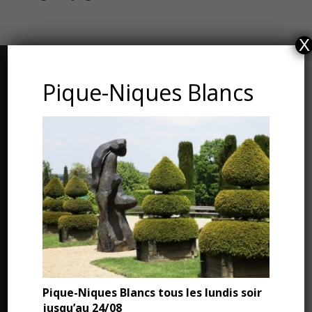
X
CONTACT ET ADRESSE
Pique-Niques Blancs
Les Jardins du Manoir d’Eyrignac
24590 Salignac-Eyvigues
Dordogne – Périgord
Téléphone : 05.53.28.99.71
Email : contact@eyrignac.com
ESPACE PRESSE
Pique-Niques Blancs tous les lundis soir
jusqu’au 24/08
Dossier de presse