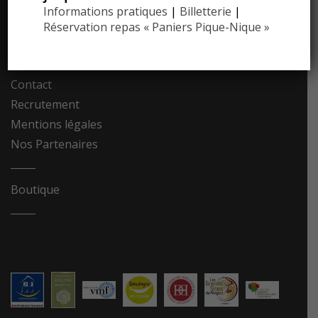
Informations pratiques
|
Billetterie
|
Communiqués de presse
Réservation repas « Paniers Pique-Nique »
Photothèque
Contact
Recrutement
Mentions légales
Nos Partenaires
Boutique