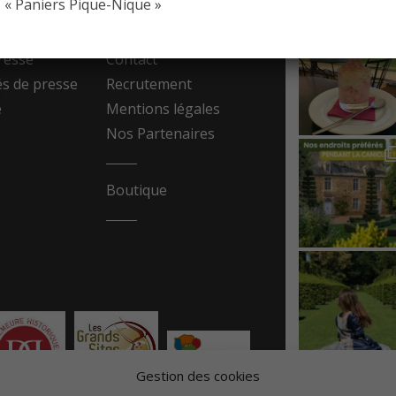
« Paniers Pique-Nique »
resse
Contact
 de presse
Recrutement
e
Mentions légales
Nos Partenaires
Boutique
Gestion des cookies