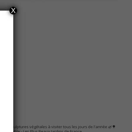
X
AC
s de sculptures végétales à visiter tous les jours de l'année 🌿🌳
Remarquable
- Les Plus Beaux Jardins de France