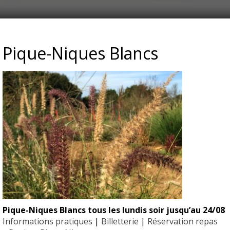
CES-GRAMINE
Pique-Niques Blancs
Pique-Niques Blancs tous les lundis soir jusqu’au 24/08
EYRIGN
Informations pratiques
|
Billetterie
|
Réservation repas
 PRESSE
10 hectare
- Jardin 