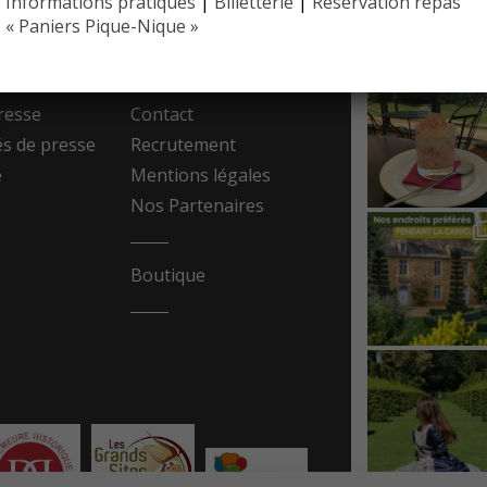
Informations pratiques
|
Billetterie
|
Réservation repas
EYRIGN
 PRESSE
10 hectare
« Paniers Pique-Nique »
- Jardin 
resse
Contact
 de presse
Recrutement
e
Mentions légales
Nos Partenaires
Boutique