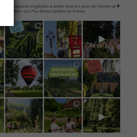
AC
s de sculptures végétales à visiter tous les jours de l'année 🌿🌳
Remarquable
- Les Plus Beaux Jardins de France