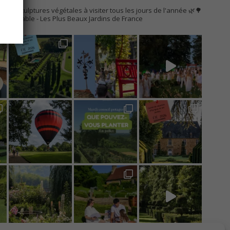
AC
s de sculptures végétales à visiter tous les jours de l'année 🌿🌳
Remarquable
- Les Plus Beaux Jardins de France