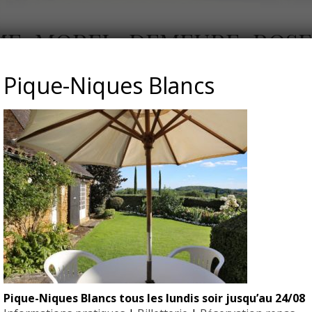
ME_MOREL_DEMEURE_ROSE
Pique-Niques Blancs
Pique-Niques Blancs tous les lundis soir jusqu’au 24/08