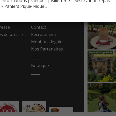
Informations pratiques
|
Billetterie
|
Réservation repas
EYRIGN
 PRESSE
10 hectare
« Paniers Pique-Nique »
- Jardin 
resse
Contact
 de presse
Recrutement
e
Mentions légales
Nos Partenaires
Boutique