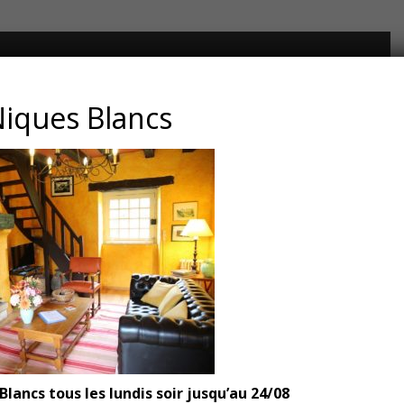
CONTACT ET ADRESSE
iques Blancs
Les Jardins du Manoir d’Eyrignac
24590 Salignac-Eyvigues
Dordogne – Périgord
Téléphone : 05.53.28.99.71
Email : contact@eyrignac.com
ESPACE PRESSE
Dossier de presse
lancs tous les lundis soir jusqu’au 24/08
Communiqués de presse