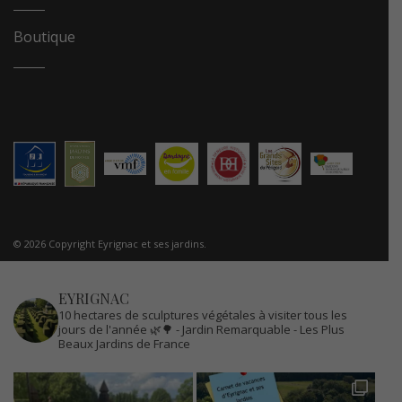
Boutique
© 2026 Copyright Eyrignac et ses jardins.
EYRIGNAC
10 hectares de sculptures végétales à visiter tous les
jours de l'année 🌿🌳
- Jardin Remarquable
- Les Plus
Beaux Jardins de France