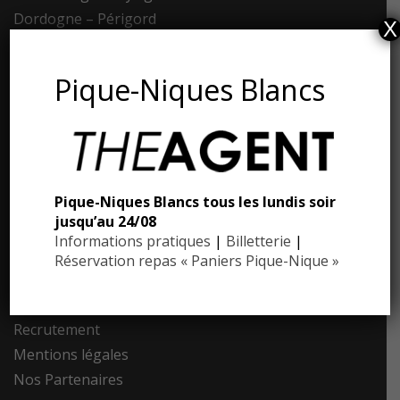
Dordogne – Périgord
X
Téléphone : 05.53.28.99.71
Pique-Niques Blancs
Email : contact@eyrignac.com
ESPACE PRESSE
Dossier de presse
Pique-Niques Blancs tous les lundis soir
jusqu’au 24/08
Communiqués de presse
Informations pratiques
|
Billetterie
|
Photothèque
Réservation repas « Paniers Pique-Nique »
Contact
Recrutement
Mentions légales
Nos Partenaires