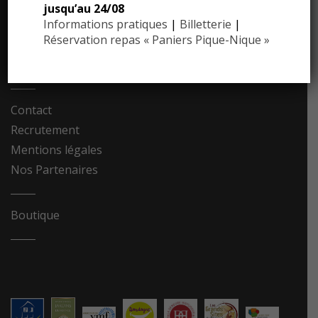
jusqu’au 24/08
Informations pratiques
|
Billetterie
|
Dossier de presse
Réservation repas « Paniers Pique-Nique »
Communiqués de presse
Photothèque
Contact
Recrutement
Mentions légales
Nos Partenaires
Boutique