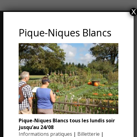
X
CONTACT ET ADRESSE
Pique-Niques Blancs
Les Jardins du Manoir d’Eyrignac
24590 Salignac-Eyvigues
Dordogne – Périgord
Téléphone : 05.53.28.99.71
Email : contact@eyrignac.com
ESPACE PRESSE
Pique-Niques Blancs tous les lundis soir
Dossier de presse
jusqu’au 24/08
Communiqués de presse
Informations pratiques
|
Billetterie
|