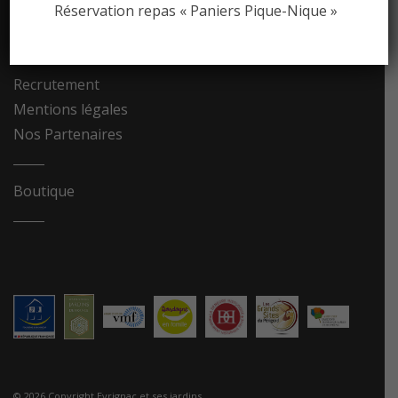
Photothèque
Réservation repas « Paniers Pique-Nique »
Contact
Recrutement
Mentions légales
Nos Partenaires
Boutique
© 2026 Copyright Eyrignac et ses jardins.