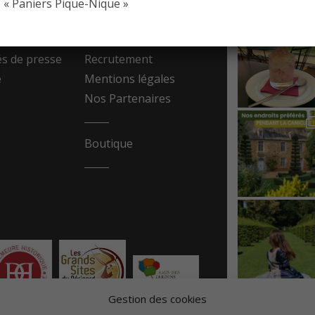
« Paniers Pique-Nique »
resse
Contact
 de presse
Recrutement
e
Mentions légales
Nos Partenaires
Boutique
Gestion des cookies