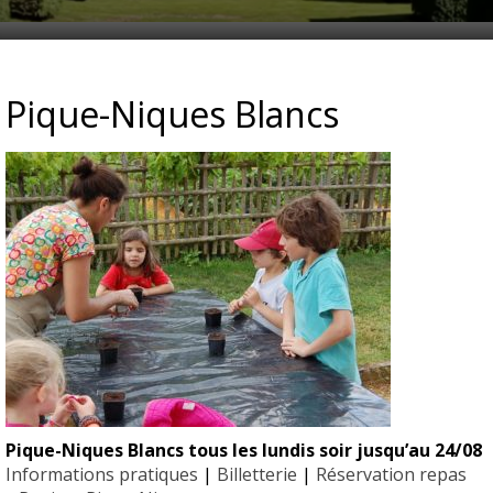
ER PÉDAGOGIQUE
Pique-Niques Blancs
Pique-Niques Blancs tous les lundis soir jusqu’au 24/08
EYRIGN
Informations pratiques
|
Billetterie
|
Réservation repas
ESSE
10 hectare
- Jardin 