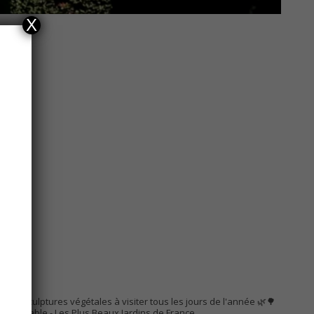
X
AC
s de sculptures végétales à visiter tous les jours de l'année 🌿🌳
Remarquable
- Les Plus Beaux Jardins de France