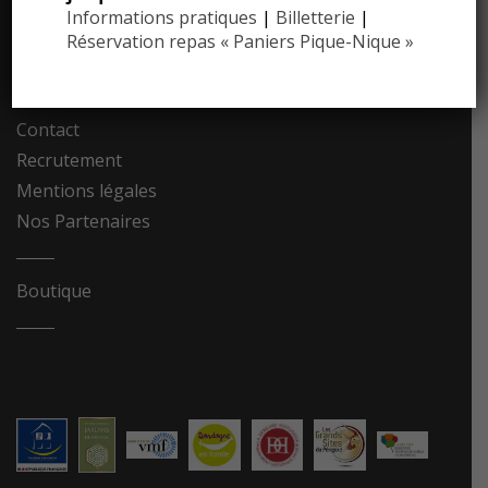
Informations pratiques
|
Billetterie
|
Communiqués de presse
Réservation repas « Paniers Pique-Nique »
Photothèque
Contact
Recrutement
Mentions légales
Nos Partenaires
Boutique