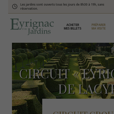
Les jardins sont ouverts tous les jours de 8h30 à 19h, sans
réservation.
ACHETER
PRÉPARER
MES BILLETS
MA VISITE
CIRCUIT « EYRI
DE LACY