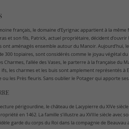
S
imoine français, le domaine d’Eyrignac appartient à la même 
as et son fils, Patrick, actuel propriétaire, décident d’ouvrir
ils ont aménagés ensemble autour du Manoir. Aujourd’hui, les
de 300 topiaires, sont considérés comme le joyau végétal du P
s Charmes, l’allée des Vases, le parterre à la française du Ma
les ifs, les charmes et les buis sont amplement représentés à E
e ou les Près fleuris. Sans oublier le Potager qui apporte se
RRE
ecture périgourdine, le château de Lacypierre du XIVe siècle
propriété en 1462. La famille s’illustre au XVIIIe siècle avec 
fidèle garde du corps du Roi dans la compagnie de Beauvau a