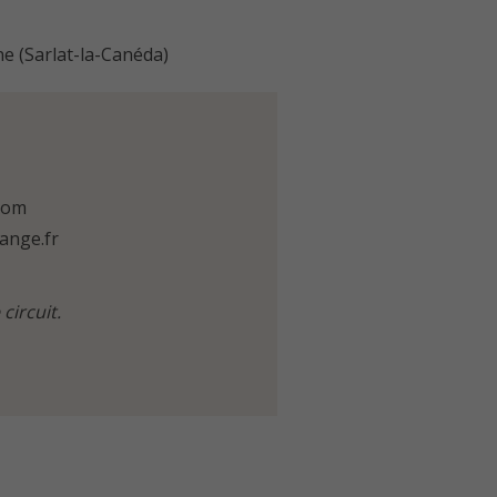
ne
(Sarlat-la-Canéda)
com
ange.fr
circuit.