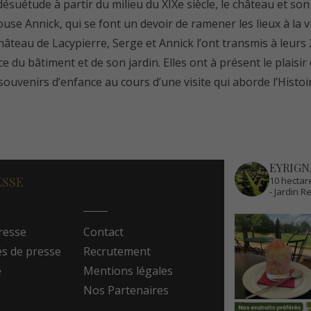
ésuétude à partir du milieu du XIXe siècle, le château et so
e Annick, qui se font un devoir de ramener les lieux à la vi
eau de Lacypierre, Serge et Annick l’ont transmis à leurs 2 f
 du bâtiment et de son jardin. Elles ont à présent le plaisir d
souvenirs d’enfance au cours d’une visite qui aborde l’Histoire
EYRIGN
ESSE
10 hectare
- Jardin 
resse
Contact
 de presse
Recrutement
e
Mentions légales
Nos Partenaires