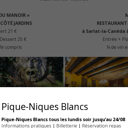
DU MANOIR »
CÔTÉ JARDINS
RESTAURAN
ert 21 €
à Sarlat-la-Canéda 
 Dessert 25 €
Entrée + Pl
afé compris
¼ de vin e
Pique-Niques Blancs
Pique-Niques Blancs tous les lundis soir jusqu’au 24/08
Informations pratiques
|
Billetterie
|
Réservation repas