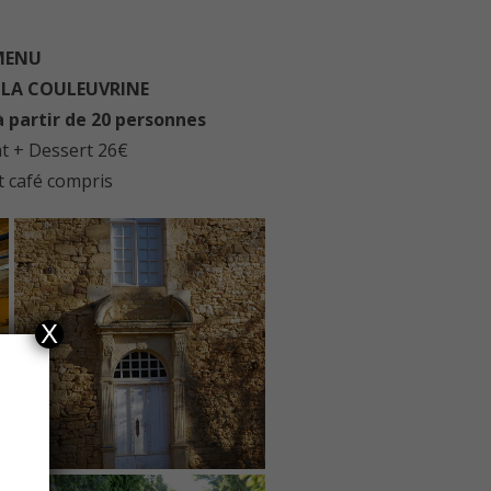
MENU
T
LA COULEUVRINE
à partir de 20 personnes
at + Dessert 26€
t café compris
X