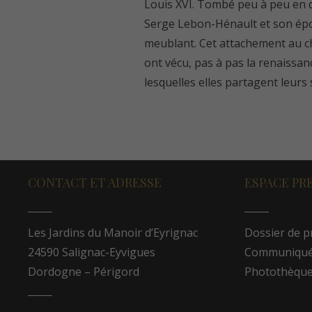
Louis XVI. Tombé peu à peu en d
Serge Lebon-Hénault et son épous
meublant. Cet attachement au chât
ont vécu, pas à pas la renaissance
lesquelles elles partagent leurs 
CONTACT ET ADRESSE
ESPACE PR
Les Jardins du Manoir d’Eyrignac
Dossier de p
24590 Salignac-Eyvigues
Communiqués
Dordogne – Périgord
Photothèqu