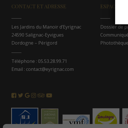
CONTACT ET ADRESSE
ESPACE PR
Les Jardins du Manoir d’Eyrignac
Dossier de p
24590 Salignac-Eyvigues
Communiqués
Dordogne – Périgord
Photothèqu
Téléphone : 05.53.28.99.71
Email : contact@eyrignac.com