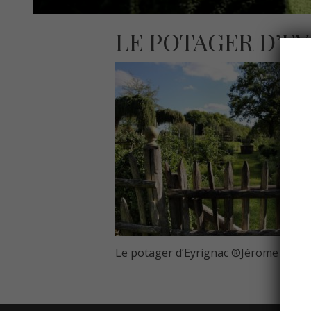
LE POTAGER D’E
Le potager d’Eyrignac ®Jérome More