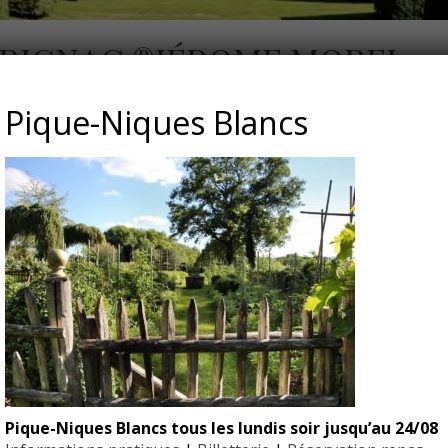
YRIGNAC ®JÉROME MOREL
Pique-Niques Blancs
l
Pique-Niques Blancs tous les lundis soir jusqu’au 24/08