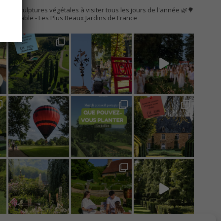
AC
s de sculptures végétales à visiter tous les jours de l'année 🌿🌳
Remarquable
- Les Plus Beaux Jardins de France