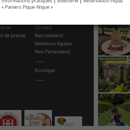
Informations pratiques
|
Billetterie
|
Réservation repas
EYRIGN
ESSE
10 hectare
« Paniers Pique-Nique »
- Jardin 
resse
Contact
 de presse
Recrutement
e
Mentions légales
Nos Partenaires
Boutique