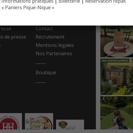
Informations pratiques
|
Billetterie
|
Réservation repas
EYRIGN
ESSE
10 hectare
« Paniers Pique-Nique »
- Jardin 
resse
Contact
 de presse
Recrutement
e
Mentions légales
Nos Partenaires
Boutique