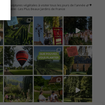
AC
s de sculptures végétales à visiter tous les jours de l'année 🌿🌳
Remarquable
- Les Plus Beaux Jardins de France