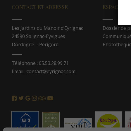
CONTACT ET ADRESSE
ESPACE PR
Les Jardins du Manoir d’Eyrignac
Dossier de p
24590 Salignac-Eyvigues
Communiqués
Dordogne – Périgord
Photothèqu
Téléphone : 05.53.28.99.71
Email : contact@eyrignac.com