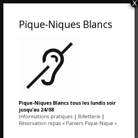
X
Les Jardins du Manoir d’Eyrignac
Pique-Niques Blancs
24590 Salignac-Eyvigues
Dordogne – Périgord
Téléphone : 05.53.28.99.71
Email : contact@eyrignac.com
ESPACE PRESSE
Dossier de presse
Pique-Niques Blancs tous les lundis soir
Communiqués de presse
jusqu’au 24/08
Photothèque
Informations pratiques
|
Billetterie
|
Réservation repas « Paniers Pique-Nique »
Contact