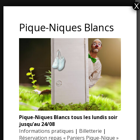
X
CONTACT ET ADRESSE
Pique-Niques Blancs
Les Jardins du Manoir d’Eyrignac
24590 Salignac-Eyvigues
Dordogne – Périgord
Téléphone : 05.53.28.99.71
Email : contact@eyrignac.com
ESPACE PRESSE
Dossier de presse
Pique-Niques Blancs tous les lundis soir
Communiqués de presse
jusqu’au 24/08
Photothèque
Informations pratiques
|
Billetterie
|
Réservation repas « Paniers Pique-Nique »