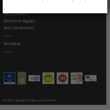
Contact
Recrutement
Mentions légales
Nos Partenaires
Boutique
© 2026 Copyright Eyrignac et ses jardins.