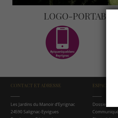
LOGO-PORTABLE
CONTACT ET ADRESSE
ESPACE PR
Les Jardins du Manoir d’Eyrignac
Dossier de p
24590 Salignac-Eyvigues
Communiqués