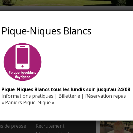
-RS-POUR-SITE-WEB
Pique-Niques Blancs
Pique-Niques Blancs tous les lundis soir jusqu’au 24/08
EYRIGN
Informations pratiques
|
Billetterie
|
Réservation repas
ESSE
10 hectare
- Jardin 
« Paniers Pique-Nique »
resse
Contact
 de presse
Recrutement