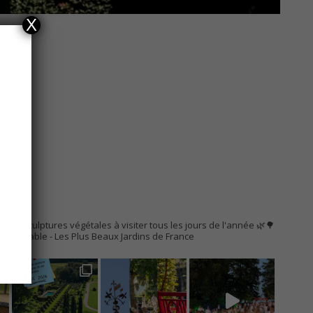
X
AC
s de sculptures végétales à visiter tous les jours de l'année 🌿🌳
Remarquable
- Les Plus Beaux Jardins de France