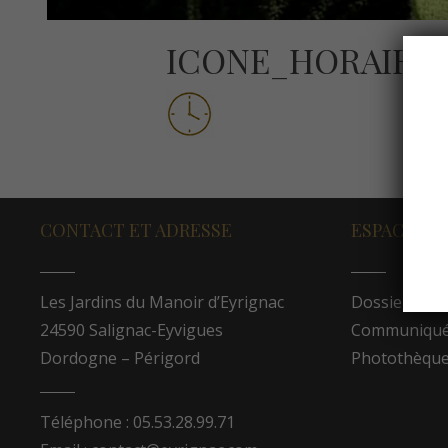
ICONE_HORAIRE
CONTACT ET ADRESSE
ESPACE PR
Les Jardins du Manoir d’Eyrignac
Dossier de p
24590 Salignac-Eyvigues
Communiqués
Dordogne – Périgord
Photothèqu
Téléphone : 05.53.28.99.71