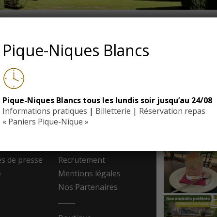
S
Pique-Niques Blancs
Pique-Niques Blancs tous les lundis soir jusqu’au 24/08
EYRIGN
Informations pratiques
|
Billetterie
|
Réservation repas
ESSE
10 hectare
- Jardin 
« Paniers Pique-Nique »
resse
Contact
 de presse
Recrutement
e
Mentions légales
Nos Partenaires