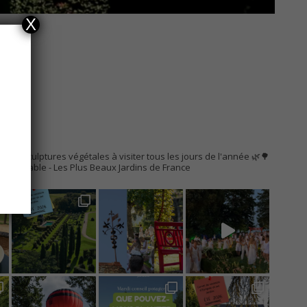
X
AC
s de sculptures végétales à visiter tous les jours de l'année 🌿🌳
Remarquable
- Les Plus Beaux Jardins de France