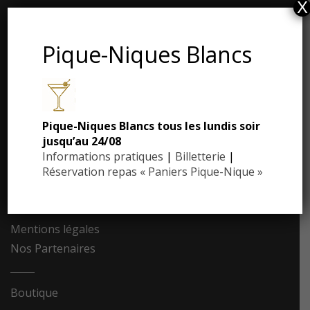
X
Téléphone : 05.53.28.99.71
Email : contact@eyrignac.com
Pique-Niques Blancs
ESPACE PRESSE
Dossier de presse
Pique-Niques Blancs tous les lundis soir
Communiqués de presse
jusqu’au 24/08
Photothèque
Informations pratiques
|
Billetterie
|
Réservation repas « Paniers Pique-Nique »
Contact
Recrutement
Mentions légales
Nos Partenaires
Boutique