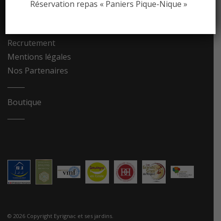
Réservation repas « Paniers Pique-Nique »
Contact
Recrutement
Mentions légales
Nos Partenaires
Boutique
© 2026 Copyright Eyrignac et ses jardins.