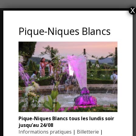
X
CONTACT ET ADRESSE
Pique-Niques Blancs
Les Jardins du Manoir d’Eyrignac
24590 Salignac-Eyvigues
Dordogne – Périgord
Téléphone : 05.53.28.99.71
Email : contact@eyrignac.com
ESPACE PRESSE
Dossier de presse
Pique-Niques Blancs tous les lundis soir
jusqu’au 24/08
Communiqués de presse
Informations pratiques
|
Billetterie
|
Photothèque