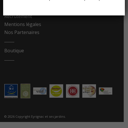
Contact
Recrutement
Mentions légales
Nos Partenaires
Boutique
© 2026 Copyright Eyrignac et ses jardins.