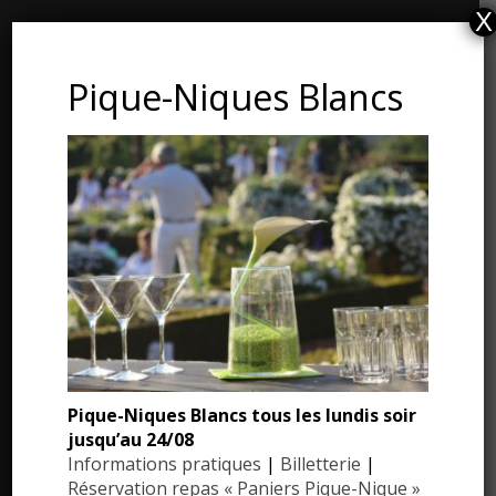
X
CONTACT ET ADRESSE
Pique-Niques Blancs
Les Jardins du Manoir d’Eyrignac
24590 Salignac-Eyvigues
Dordogne – Périgord
Téléphone : 05.53.28.99.71
Email : contact@eyrignac.com
ESPACE PRESSE
Dossier de presse
Pique-Niques Blancs tous les lundis soir
Communiqués de presse
jusqu’au 24/08
Photothèque
Informations pratiques
|
Billetterie
|
Réservation repas « Paniers Pique-Nique »