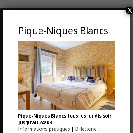
X
CONTACT ET ADRESSE
Pique-Niques Blancs
Les Jardins du Manoir d’Eyrignac
24590 Salignac-Eyvigues
Dordogne – Périgord
Téléphone : 05.53.28.99.71
Email : contact@eyrignac.com
ESPACE PRESSE
Dossier de presse
Pique-Niques Blancs tous les lundis soir
jusqu’au 24/08
Communiqués de presse
Informations pratiques
|
Billetterie
|
Photothèque