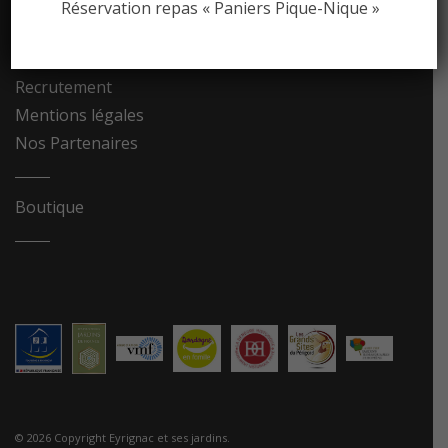
Réservation repas « Paniers Pique-Nique »
Contact
Recrutement
Mentions légales
Nos Partenaires
Boutique
© 2026 Copyright Eyrignac et ses jardins.