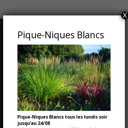
X
CONTACT ET ADRESSE
Pique-Niques Blancs
Les Jardins du Manoir d’Eyrignac
24590 Salignac-Eyvigues
Dordogne – Périgord
Téléphone : 05.53.28.99.71
Email : contact@eyrignac.com
ESPACE PRESSE
Pique-Niques Blancs tous les lundis soir
Dossier de presse
jusqu’au 24/08