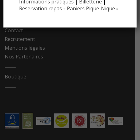
Communiqués de presse
Informations pratiques
|
Billetterie
|
Réservation repas « Paniers Pique-Nique »
Photothèque
Contact
Recrutement
Mentions légales
Nos Partenaires
Boutique