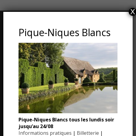
X
CONTACT ET ADRESSE
Pique-Niques Blancs
Les Jardins du Manoir d’Eyrignac
24590 Salignac-Eyvigues
Dordogne – Périgord
Téléphone : 05.53.28.99.71
Email : contact@eyrignac.com
ESPACE PRESSE
Pique-Niques Blancs tous les lundis soir
Dossier de presse
jusqu’au 24/08
Communiqués de presse
Informations pratiques
|
Billetterie
|