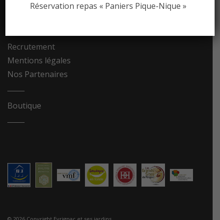
Photothèque
Réservation repas « Paniers Pique-Nique »
Contact
Recrutement
Mentions légales
Nos Partenaires
Boutique
© 2026 Copyright Eyrignac et ses jardins.