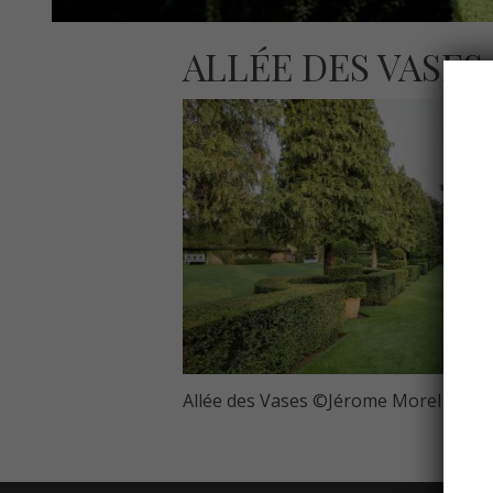
ALLÉE DES VASE
Allée des Vases ©Jérome Morel