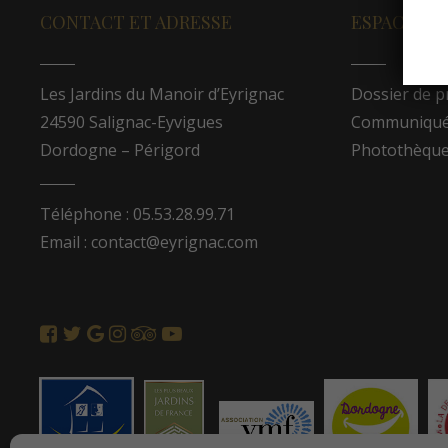
CONTACT ET ADRESSE
ESPACE PR
Les Jardins du Manoir d’Eyrignac
Dossier de p
24590 Salignac-Eyvigues
Communiqués
Dordogne – Périgord
Photothèqu
Téléphone : 05.53.28.99.71
Email : contact@eyrignac.com