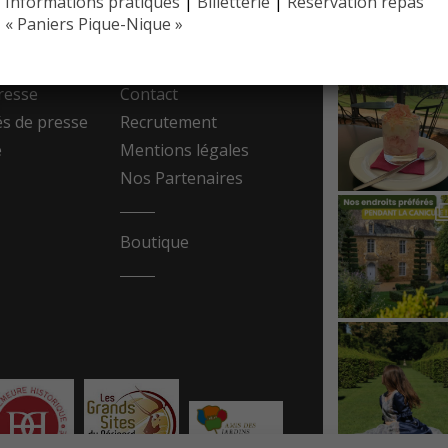
Informations pratiques
|
Billetterie
|
Réservation repas
EYRIGN
ESSE
10 hectare
« Paniers Pique-Nique »
- Jardin 
resse
Contact
 de presse
Recrutement
e
Mentions légales
Nos Partenaires
Boutique