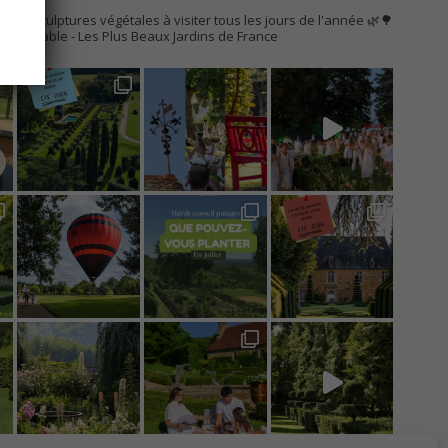
AC
s de sculptures végétales à visiter tous les jours de l'année 🌿🌳
Remarquable
- Les Plus Beaux Jardins de France