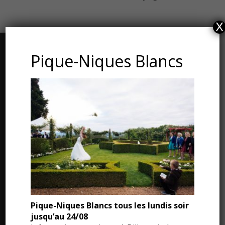
X
CONTACT ET ADRESSE
Pique-Niques Blancs
Les Jardins du Manoir d’Eyrignac
24590 Salignac-Eyvigues
Dordogne – Périgord
Téléphone : 05.53.28.99.71
Email : contact@eyrignac.com
ESPACE PRESSE
Pique-Niques Blancs tous les lundis soir
Dossier de presse
jusqu’au 24/08