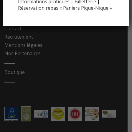
Communiqués de presse
Informations pratiques
|
Billetterie
|
Réservation repas « Paniers Pique-Nique »
Photothèque
Contact
Recrutement
Mentions légales
Nos Partenaires
Boutique