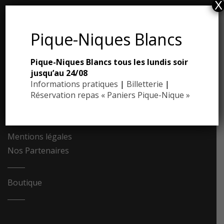
X
ESPACE PRESSE
Pique-Niques Blancs
Dossier de presse
Pique-Niques Blancs tous les lundis soir
Communiqués de presse
jusqu’au 24/08
Photothèque
Informations pratiques
|
Billetterie
|
Réservation repas « Paniers Pique-Nique »
Contact
Recrutement
Mentions légales
Nos Partenaires
Boutique