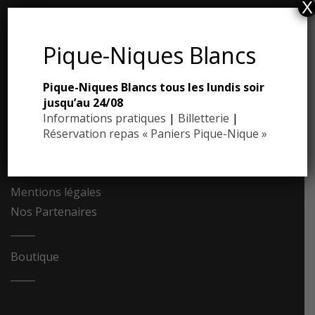
X
ESPACE PRESSE
Pique-Niques Blancs
Dossier de presse
Pique-Niques Blancs tous les lundis soir
Communiqués de presse
jusqu’au 24/08
Photothèque
Informations pratiques
|
Billetterie
|
Réservation repas « Paniers Pique-Nique »
Contact
Recrutement
Mentions légales
Nos Partenaires
Boutique