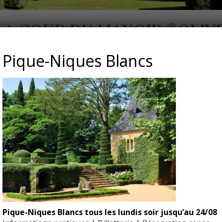
LA COUR DU MANOIR ®OLIV
Pique-Niques Blancs
vier Anger
Pique-Niques Blancs tous les lundis soir jusqu’au 24/08