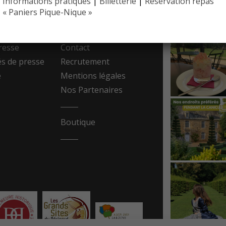
Informations pratiques
|
Billetterie
|
Réservation repas
EYRIGN
ESSE
10 hectare
« Paniers Pique-Nique »
- Jardin 
resse
Contact
 de presse
Recrutement
e
Mentions légales
Nos Partenaires
Boutique