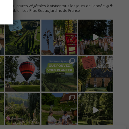
AC
s de sculptures végétales à visiter tous les jours de l'année 🌿🌳
Remarquable
- Les Plus Beaux Jardins de France