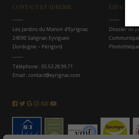
CONTACT ET ADRESSE
ESPACE PR
Les Jardins du Manoir d’Eyrignac
Dossier de p
24590 Salignac-Eyvigues
Communiqués
Dordogne – Périgord
Photothèqu
Téléphone : 05.53.28.99.71
Email : contact@eyrignac.com