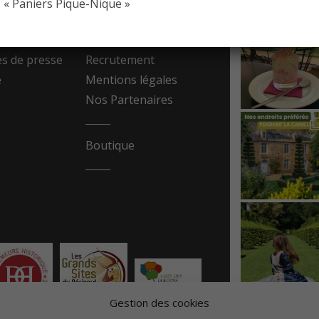
« Paniers Pique-Nique »
resse
Contact
 de presse
Recrutement
e
Mentions légales
Nos Partenaires
Boutique
Gestion des cookies