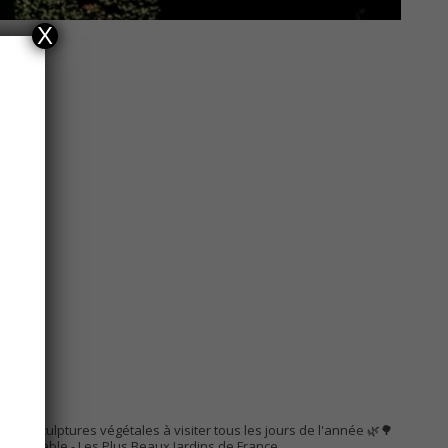
X
AC
s de sculptures végétales à visiter tous les jours de l'année 🌿🌳
Remarquable
- Les Plus Beaux Jardins de France