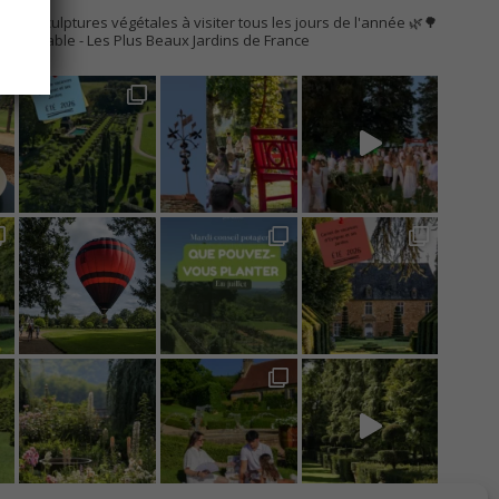
AC
s de sculptures végétales à visiter tous les jours de l'année 🌿🌳
Remarquable
- Les Plus Beaux Jardins de France