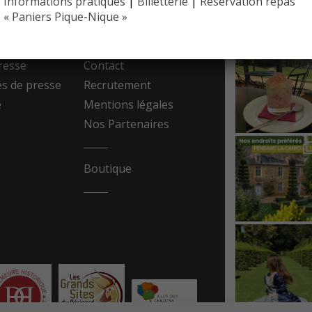
Informations pratiques
|
Billetterie
|
Réservation repas
EYRIGN
ESSE
10 hectare
« Paniers Pique-Nique »
- Jardin 
resse
Contact
 de presse
Recrutement
e
Mentions légales
Nos Partenaires
Boutique