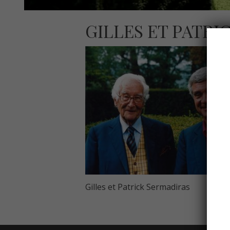
GILLES ET PATRI
Gilles et Patrick Sermadiras