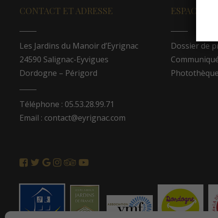
CONTACT ET ADRESSE
ESPACE PR
Les Jardins du Manoir d’Eyrignac
Dossier de p
24590 Salignac-Eyvigues
Communiqués
Dordogne – Périgord
Photothèqu
Téléphone : 05.53.28.99.71
Email : contact@eyrignac.com