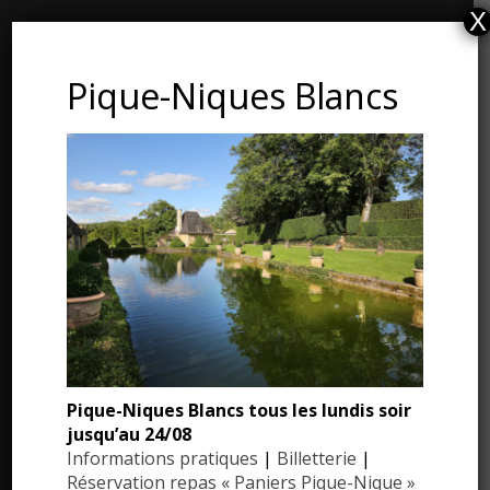
X
CONTACT ET ADRESSE
Pique-Niques Blancs
Les Jardins du Manoir d’Eyrignac
24590 Salignac-Eyvigues
Dordogne – Périgord
Téléphone : 05.53.28.99.71
Email : contact@eyrignac.com
ESPACE PRESSE
Dossier de presse
Pique-Niques Blancs tous les lundis soir
Communiqués de presse
jusqu’au 24/08
Photothèque
Informations pratiques
|
Billetterie
|
Réservation repas « Paniers Pique-Nique »