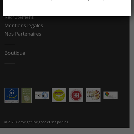
Contact
Recrutement
Mentions légales
Nos Partenaires
Boutique
© 2026 Copyright Eyrignac et ses jardins.