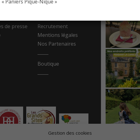
« Paniers Pique-Nique »
resse
Contact
 de presse
Recrutement
e
Mentions légales
Nos Partenaires
Boutique
Gestion des cookies