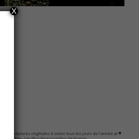
X
R
AC
s de sculptures végétales à visiter tous les jours de l'année 🌿🌳
Remarquable
- Les Plus Beaux Jardins de France