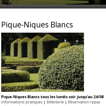
NS_TOPIAIRES_ERIC_SANDE
Pique-Niques Blancs
Pique-Niques Blancs tous les lundis soir jusqu’au 24/08
EYRIGN
Informations pratiques
|
Billetterie
|
Réservation repas
ESSE
10 hectare
- Jardin 