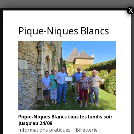
X
CONTACT ET ADRESSE
Pique-Niques Blancs
Les Jardins du Manoir d’Eyrignac
24590 Salignac-Eyvigues
Dordogne – Périgord
Téléphone : 05.53.28.99.71
Email : contact@eyrignac.com
ESPACE PRESSE
Dossier de presse
Pique-Niques Blancs tous les lundis soir
jusqu’au 24/08
Communiqués de presse
Informations pratiques
|
Billetterie
|
Photothèque