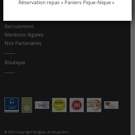
Réservation repas « Paniers Pique-Nique »
Contact
Recrutement
Mentions légales
Nos Partenaires
Boutique
© 2026 Copyright Eyrignac et ses jardins.