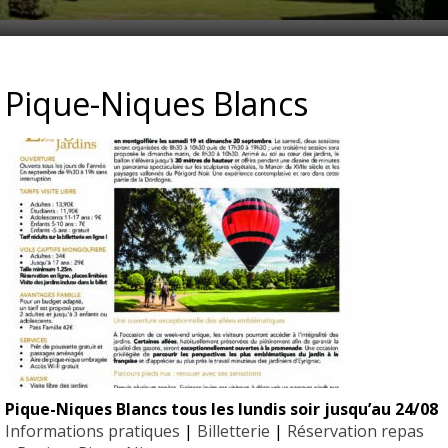
 2026
Pique-Niques Blancs
Pique-Niques Blancs tous les lundis soir jusqu’au 24/08
EYRIGN
Informations pratiques
|
Billetterie
|
Réservation repas
ESSE
10 hectare
- Jardin 