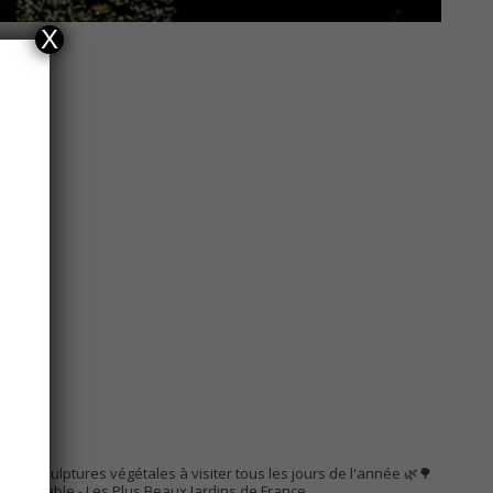
X
AC
s de sculptures végétales à visiter tous les jours de l'année 🌿🌳
Remarquable
- Les Plus Beaux Jardins de France