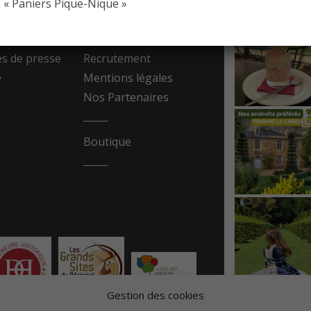
« Paniers Pique-Nique »
resse
Contact
 de presse
Recrutement
e
Mentions légales
Nos Partenaires
Boutique
Gestion des cookies