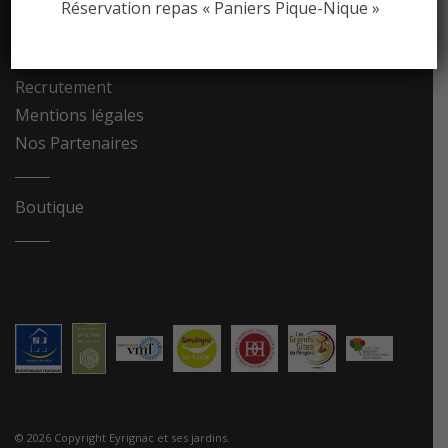
Réservation repas « Paniers Pique-Nique »
Contact
Recrutement
Mentions légales
Nos Partenaires
Boutique
© 2026 Copyright Eyrignac et ses jardins.