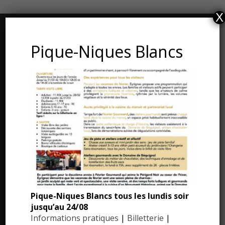
X
CONTACT ET ADRESSE
Pique-Niques Blancs
Les Jardins du Manoir d’Eyrignac
24590 Salignac-Eyvigues
Dordogne – Périgord
Téléphone : 05.53.28.99.71
Email : contact@eyrignac.com
ESPACE PRESSE
Dossier de presse
Pique-Niques Blancs tous les lundis soir
jusqu’au 24/08
Communiqués de presse
Informations pratiques
|
Billetterie
|
Photothèque