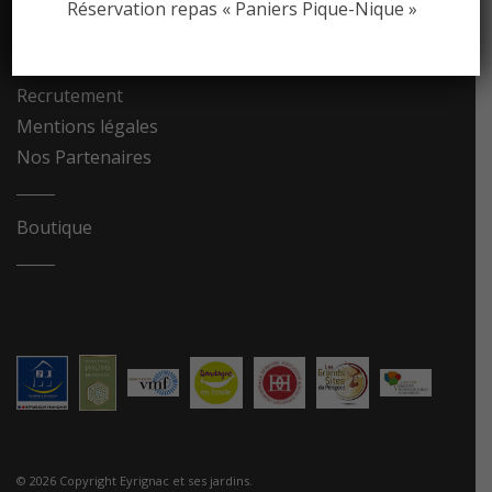
Réservation repas « Paniers Pique-Nique »
Contact
Recrutement
Mentions légales
Nos Partenaires
Boutique
© 2026 Copyright Eyrignac et ses jardins.