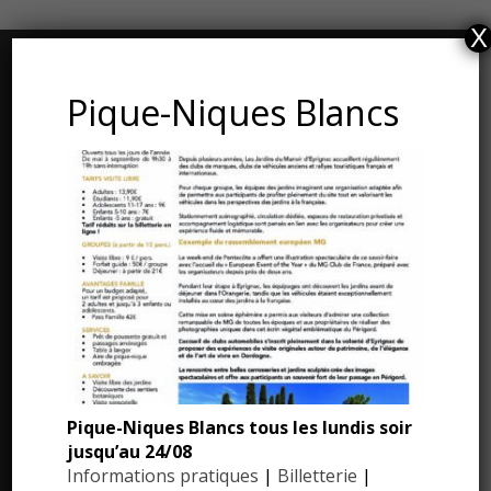
X
CONTACT ET ADRESSE
Pique-Niques Blancs
Les Jardins du Manoir d’Eyrignac
24590 Salignac-Eyvigues
Dordogne – Périgord
Téléphone : 05.53.28.99.71
Email : contact@eyrignac.com
ESPACE PRESSE
Dossier de presse
Pique-Niques Blancs tous les lundis soir
jusqu’au 24/08
Communiqués de presse
Informations pratiques
|
Billetterie
|
Photothèque