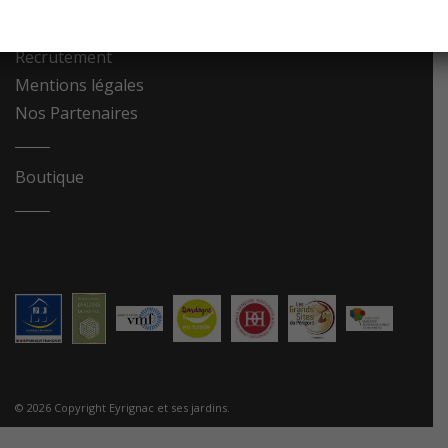
Contact
Recrutement
Mentions légales
Nos Partenaires
Boutique
© 2026 Copyright Eyrignac et ses jardins.