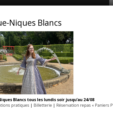
CONTACT ET ADRESSE
ue-Niques Blancs
Les Jardins du Manoir d’Eyrignac
24590 Salignac-Eyvigues
Dordogne – Périgord
Téléphone : 05.53.28.99.71
Email : contact@eyrignac.com
ESPACE PRESSE
Dossier de presse
Communiqués de presse
iques Blancs tous les lundis soir jusqu’au 24/08
Photothèque
tions pratiques
|
Billetterie
|
Réservation repas « Paniers P