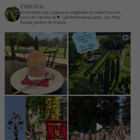
EYRIGNAC
10 hectares de sculptures végétales à visiter tous les
jours de l'année 🌿🌳
- Jardin Remarquable
- Les Plus
Beaux Jardins de France