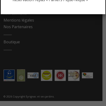
Contact
Recrutement
Mentions légales
Nos Partenaires
Boutique
© 2026 Copyright Eyrignac et ses jardins.