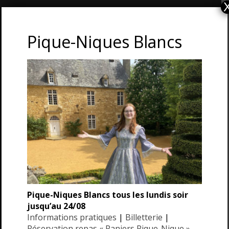
CONTACT ET ADRESSE
Pique-Niques Blancs
Les Jardins du Manoir d’Eyrignac
24590 Salignac-Eyvigues
Dordogne – Périgord
Téléphone : 05.53.28.99.71
Email : contact@eyrignac.com
ESPACE PRESSE
Dossier de presse
Pique-Niques Blancs tous les lundis soir
Communiqués de presse
jusqu’au 24/08
Photothèque
Informations pratiques
|
Billetterie
|
Réservation repas « Paniers Pique-Nique »