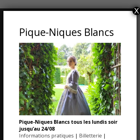
X
CONTACT ET ADRESSE
Pique-Niques Blancs
Les Jardins du Manoir d’Eyrignac
24590 Salignac-Eyvigues
Dordogne – Périgord
Téléphone : 05.53.28.99.71
Email : contact@eyrignac.com
ESPACE PRESSE
Dossier de presse
Pique-Niques Blancs tous les lundis soir
jusqu’au 24/08
Communiqués de presse
Informations pratiques
|
Billetterie
|
Photothèque