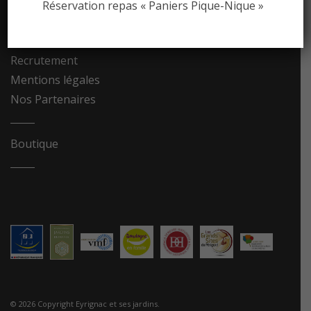
Réservation repas « Paniers Pique-Nique »
Contact
Recrutement
Mentions légales
Nos Partenaires
Boutique
© 2026 Copyright Eyrignac et ses jardins.