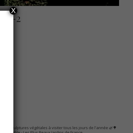
X
EN-2
AC
s de sculptures végétales à visiter tous les jours de l'année 🌿🌳
Remarquable
- Les Plus Beaux Jardins de France