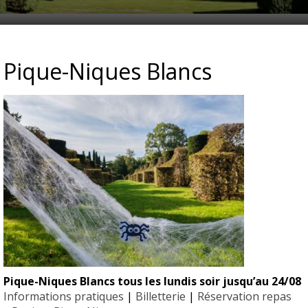
E_DES_CHARMES_HALLOWE
Pique-Niques Blancs
Pique-Niques Blancs tous les lundis soir jusqu’au 24/08
EYRIGN
Informations pratiques
|
Billetterie
|
Réservation repas
ESSE
10 hectare
- Jardin 