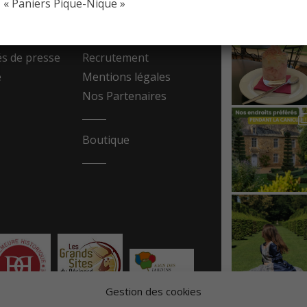
« Paniers Pique-Nique »
resse
Contact
 de presse
Recrutement
e
Mentions légales
Nos Partenaires
Boutique
Gestion des cookies