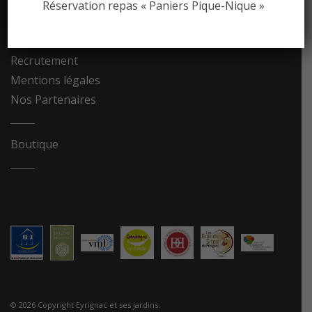
Réservation repas « Paniers Pique-Nique »
Contact
Recrutement
Mentions légales
Nos Partenaires
Boutique
© 2026 Copyright Eyrignac et ses jardins.