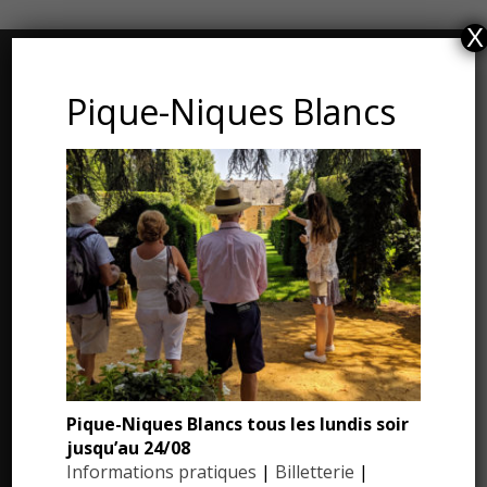
X
CONTACT ET ADRESSE
Pique-Niques Blancs
Les Jardins du Manoir d’Eyrignac
24590 Salignac-Eyvigues
Dordogne – Périgord
Téléphone : 05.53.28.99.71
Email : contact@eyrignac.com
ESPACE PRESSE
Dossier de presse
Pique-Niques Blancs tous les lundis soir
jusqu’au 24/08
Communiqués de presse
Informations pratiques
|
Billetterie
|
Photothèque