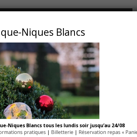
CONTACT ET ADRESSE
ique-Niques Blancs
Les Jardins du Manoir d’Eyrignac
24590 Salignac-Eyvigues
Dordogne – Périgord
Téléphone : 05.53.28.99.71
Email : contact@eyrignac.com
ESPACE PRESSE
Dossier de presse
ue-Niques Blancs tous les lundis soir jusqu’au 24/08
Communiqués de presse
ormations pratiques
|
Billetterie
|
Réservation repas « Pani
Photothèque