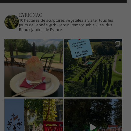
EYRIGNAC
10 hectares de sculptures végétales à visiter tous les
jours de l'année 🌿🌳
- Jardin Remarquable
- Les Plus
Beaux Jardins de France