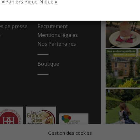
« Paniers Pique-Nique »
resse
Contact
 de presse
Recrutement
e
Mentions légales
Nos Partenaires
Boutique
Gestion des cookies