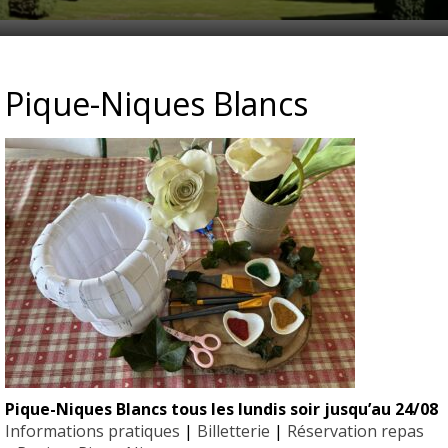
_VEGETALISEE_EYRIGNAC
Pique-Niques Blancs
Pique-Niques Blancs tous les lundis soir jusqu’au 24/08
EYRIGN
Informations pratiques
|
Billetterie
|
Réservation repas
ESSE
10 hectare
- Jardin 