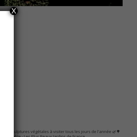
X
AC
s de sculptures végétales à visiter tous les jours de l'année 🌿🌳
Remarquable
- Les Plus Beaux Jardins de France