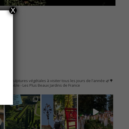
X
RES
AC
s de sculptures végétales à visiter tous les jours de l'année 🌿🌳
Remarquable
- Les Plus Beaux Jardins de France