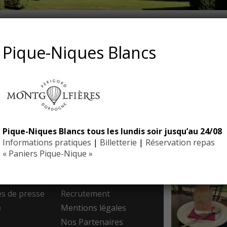
-DORDOGNE-MONTGOLFIE
Pique-Niques Blancs
Pique-Niques Blancs tous les lundis soir jusqu’au 24/08
EYRIGN
Informations pratiques
|
Billetterie
|
Réservation repas
ESSE
10 hectare
- Jardin 
« Paniers Pique-Nique »
resse
Contact
 de presse
Recrutement
e
Mentions légales
Nos Partenaires