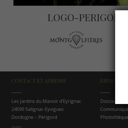
LOGO-PERIGORD
CONTACT ET ADRESSE
ESPACE PR
Les Jardins du Manoir d’Eyrignac
Dossier de p
24590 Salignac-Eyvigues
Communiqués
Dordogne – Périgord
Photothèqu