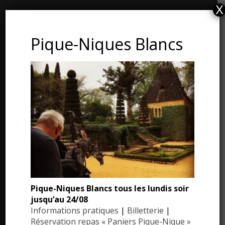
X
CONTACT ET ADRESSE
Pique-Niques Blancs
Les Jardins du Manoir d’Eyrignac
24590 Salignac-Eyvigues
Dordogne – Périgord
Téléphone : 05.53.28.99.71
Email : contact@eyrignac.com
ESPACE PRESSE
Dossier de presse
Pique-Niques Blancs tous les lundis soir
Communiqués de presse
jusqu’au 24/08
Photothèque
Informations pratiques
|
Billetterie
|
Réservation repas « Paniers Pique-Nique »