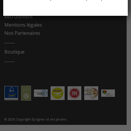
Contact
Recrutement
Mentions légales
Nos Partenaires
Boutique
© 2026 Copyright Eyrignac et ses jardins.