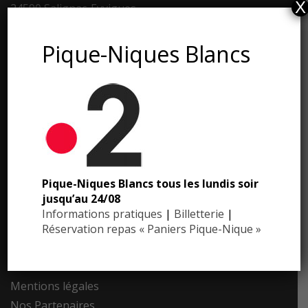
X
24590 Salignac-Eyvigues
Dordogne – Périgord
Pique-Niques Blancs
Téléphone : 05.53.28.99.71
Email : contact@eyrignac.com
ESPACE PRESSE
Dossier de presse
Pique-Niques Blancs tous les lundis soir
Communiqués de presse
jusqu’au 24/08
Photothèque
Informations pratiques
|
Billetterie
|
Réservation repas « Paniers Pique-Nique »
Contact
Recrutement
Mentions légales
Nos Partenaires