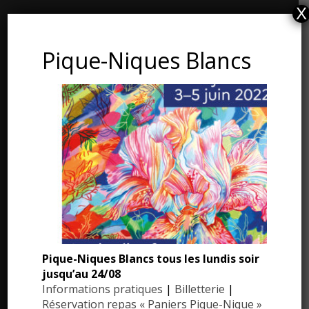
X
CONTACT ET ADRESSE
Pique-Niques Blancs
Les Jardins du Manoir d’Eyrignac
24590 Salignac-Eyvigues
Dordogne – Périgord
Téléphone : 05.53.28.99.71
Email : contact@eyrignac.com
ESPACE PRESSE
Dossier de presse
Pique-Niques Blancs tous les lundis soir
Communiqués de presse
jusqu’au 24/08
Photothèque
Informations pratiques
|
Billetterie
|
Réservation repas « Paniers Pique-Nique »