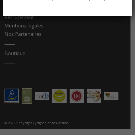
Contact
Recrutement
Mentions légales
Nos Partenaires
Boutique
© 2026 Copyright Eyrignac et ses jardins.