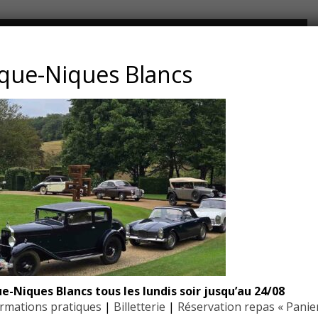
CONTACT ET ADRESSE
que-Niques Blancs
Les Jardins du Manoir d’Eyrignac
24590 Salignac-Eyvigues
Dordogne – Périgord
Téléphone : 05.53.28.99.71
Email : contact@eyrignac.com
ESPACE PRESSE
Dossier de presse
e-Niques Blancs tous les lundis soir jusqu’au 24/08
Communiqués de presse
rmations pratiques
|
Billetterie
|
Réservation repas « Panie
Photothèque