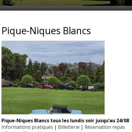
24_PERIGORD_EYRIGNAC-1
Pique-Niques Blancs
Pique-Niques Blancs tous les lundis soir jusqu’au 24/08
EYRIGN
Informations pratiques
|
Billetterie
|
Réservation repas
ESSE
10 hectare
- Jardin 