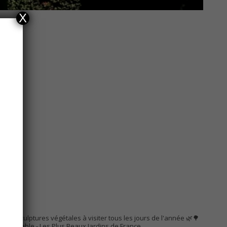
X
AC
s de sculptures végétales à visiter tous les jours de l'année 🌿🌳
Remarquable
- Les Plus Beaux Jardins de France