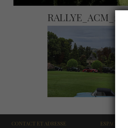
RALLYE_ACM_20
CONTACT ET ADRESSE
ESPACE PR