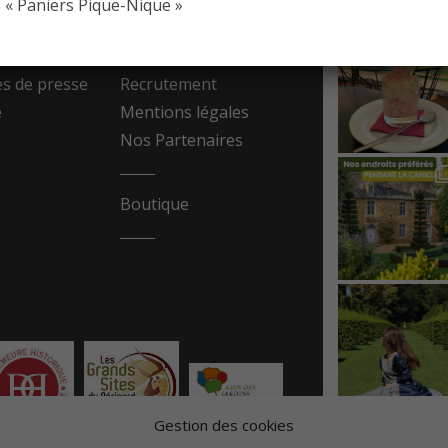
« Paniers Pique-Nique »
resse
Contact
 de presse
Recrutement
e
Mentions légales
Nos Partenaires
Boutique
Gestion des cookies