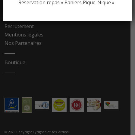
Réservation repas « Paniers Pique-Nique »
Contact
Recrutement
Mentions légales
Nos Partenaires
Boutique
© 2026 Copyright Eyrignac et ses jardins.