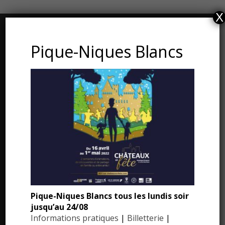
X
CONTACT ET ADRESSE
Pique-Niques Blancs
Les Jardins du Manoir d’Eyrignac
24590 Salignac-Eyvigues
Dordogne – Périgord
Téléphone : 05.53.28.99.71
Email : contact@eyrignac.com
ESPACE PRESSE
Dossier de presse
Pique-Niques Blancs tous les lundis soir
jusqu’au 24/08
Communiqués de presse
Informations pratiques
|
Billetterie
|
Photothèque